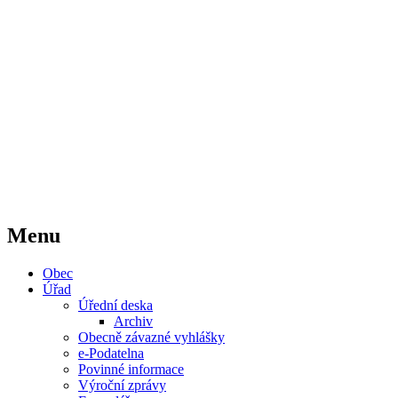
Menu
Obec
Úřad
Úřední deska
Archiv
Obecně závazné vyhlášky
e-Podatelna
Povinné informace
Výroční zprávy