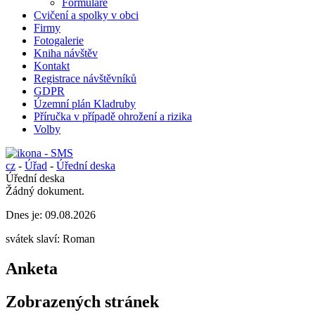
Formuláře
Cvičení a spolky v obci
Firmy
Fotogalerie
Kniha návštěv
Kontakt
Registrace návštěvníků
GDPR
Územní plán Kladruby
Příručka v případě ohrožení a rizika
Volby
cz
-
Úřad
-
Úřední deska
Úřední deska
Žádný dokument.
Dnes je:
09.08.2026
svátek slaví:
Roman
Anketa
Zobrazených stránek