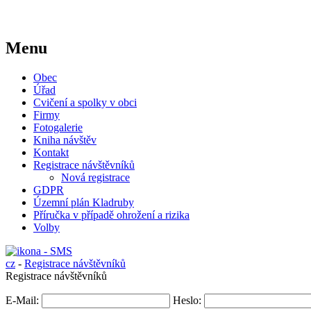
Menu
Obec
Úřad
Cvičení a spolky v obci
Firmy
Fotogalerie
Kniha návštěv
Kontakt
Registrace návštěvníků
Nová registrace
GDPR
Územní plán Kladruby
Příručka v případě ohrožení a rizika
Volby
cz
-
Registrace návštěvníků
Registrace návštěvníků
E-Mail:
Heslo: