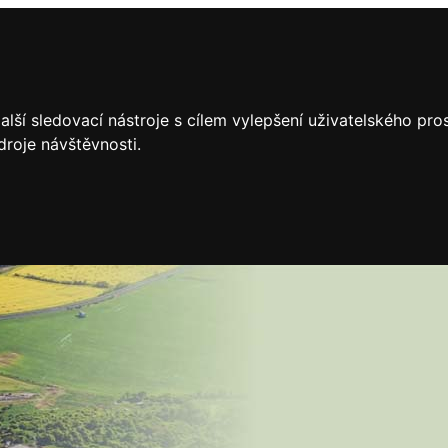
lší sledovací nástroje s cílem vylepšení uživatelského pr
droje návštěvnosti.