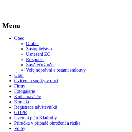
Menu
Obec
O obci
Zastupitelstvo
Usnesení ZO
Rozpočet
Závěrečný účet
Veřejnoprávní a ostatní smlouvy
Úřad
Cvičení a spolky v obci
Firmy
Fotogalerie
Kniha návštěv
Kontakt
Registrace návštěvníků
GDPR
Územní plán Kladruby
Příručka v případě ohrožení a rizika
Volby