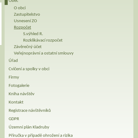
Obec
O obci
Zastupitelstvo
Usnesení ZO
Rozpočet
S.výhled R.
Rozklikávací rozpočet
Závěrečný účet
Veřejnoprávní a ostatní smlouvy
Úřad
Cvičení a spolky v obci
Firmy
Fotogalerie
Kniha návštěv
Kontakt
Registrace návštěvníků
GDPR
Územní plán Kladruby
Příručka v případě ohrožení a rizika